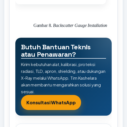
Gambar 8.
Backscatter Gauge Installation
Butuh Bantuan Teknis
atau Penawaran?
Kirim kebutuhan alat, kalibrasi, proteksi
radiasi, TLD, apron, shielding, atau dukungan
X-Ray melalui WhatsApp. Tim Kashelara
akan membantu mengarahkan solusi yang
sesuai.
Konsultasi WhatsApp