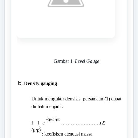
Gambar 1.
Level Gauge
Density gauging
Untuk mengukur densitas, persamaan (1) dapat
diubah menjadi :
–(μ/ρ) ρx
I = I
e
……………………(2)
o
(μ/ρ)
: koefisisen atenuasi massa