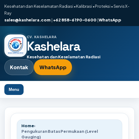
Kesehatan dan Keselamatan Radiasi • Kalibrasi • Proteksi • Servis X-
Ray
sales@kashelara.com
|
+62 858-6190-0600
|
WhatsApp
CV. KASHELARA
Kashelara
Kesehatan dan Keselamatan Radiasi
Kontak
WhatsApp
Menu
Home
›
Pengukuran Batas Permukaan (Level
Gauging)