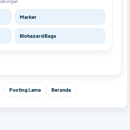
rhubungan.
Marker
Biohazard Bags
Posting Lama
Beranda