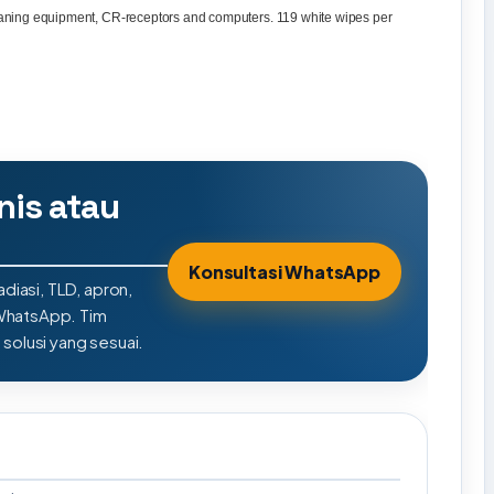
 cleaning equipment, CR-receptors and computers. 119 white wipes per
nis atau
Konsultasi WhatsApp
adiasi, TLD, apron,
 WhatsApp. Tim
olusi yang sesuai.