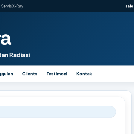
 Servis X-Ray
sal
ra
an Radiasi
ggulan
Clients
Testimoni
Kontak