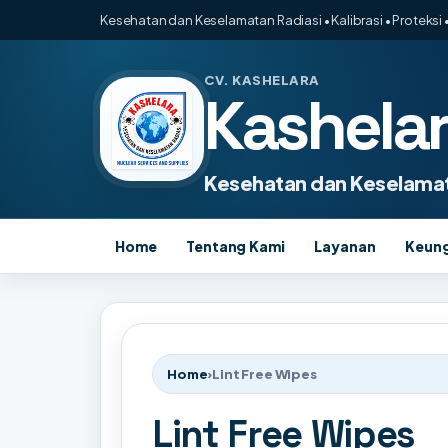
Kesehatan dan Keselamatan Radiasi • Kalibrasi • Proteksi •
CV. KASHELARA
Kashela
Kesehatan dan Keselamat
Home
Tentang Kami
Layanan
Keun
Home
›
Lint Free Wipes
Lint Free Wipes