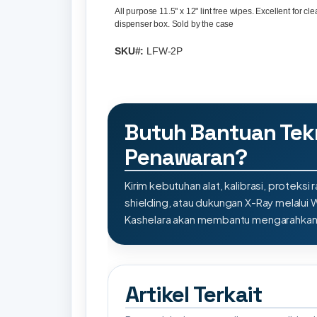
All purpose 11.5" x 12" lint free wipes. Excellent for
dispenser box. Sold by the case
SKU#:
LFW-2P
Butuh Bantuan Tek
Penawaran?
Kirim kebutuhan alat, kalibrasi, proteksi r
shielding, atau dukungan X-Ray melalui
Kashelara akan membantu mengarahkan s
Artikel Terkait