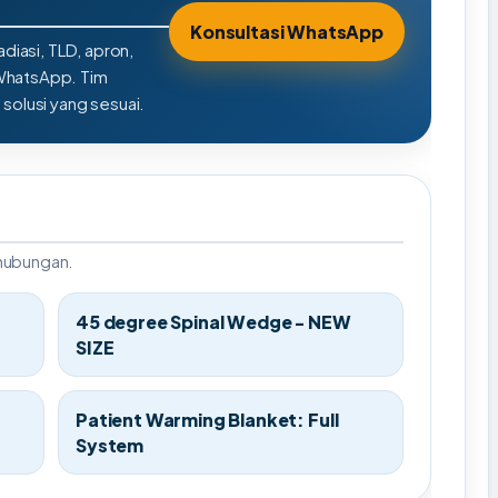
Konsultasi WhatsApp
adiasi, TLD, apron,
 WhatsApp. Tim
olusi yang sesuai.
rhubungan.
45 degree Spinal Wedge - NEW
SIZE
Patient Warming Blanket: Full
System