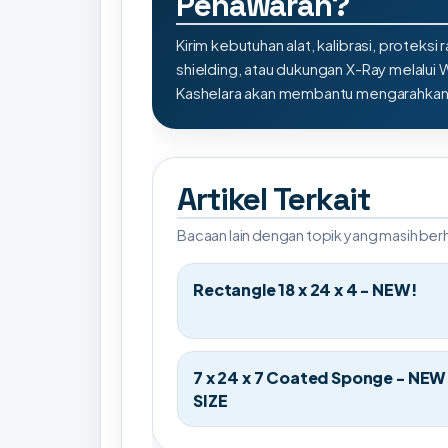
Penawaran?
Kirim kebutuhan alat, kalibrasi, proteksi r
shielding, atau dukungan X-Ray melalui
Kashelara akan membantu mengarahkan s
Artikel Terkait
Bacaan lain dengan topik yang masih be
Rectangle 18 x 24 x 4 - NEW!
7 x 24 x 7 Coated Sponge - NEW
SIZE