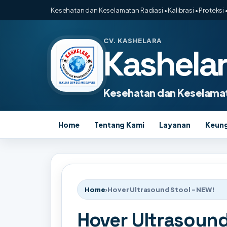
Kesehatan dan Keselamatan Radiasi • Kalibrasi • Proteksi •
CV. KASHELARA
Kashela
Kesehatan dan Keselamat
Home
Tentang Kami
Layanan
Keun
Home
›
Hover Ultrasound Stool - NEW!
Hover Ultrasound