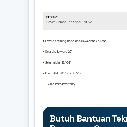
Product
Hover Ultrasound Stool - NEW!
Sit-while-standing helps ease lower back stress.
• Seat tilts forward 20º.
• Seat height: 22"-32"
• Overall ht: 28.5"w x 38.5"h.
• 7-year limited warranty.
Butuh Bantuan Tek