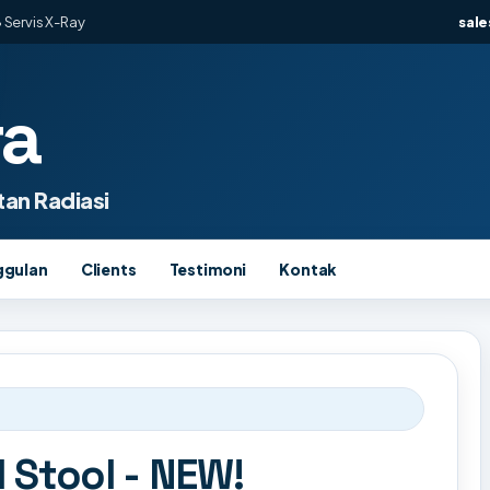
 Servis X-Ray
sal
ra
an Radiasi
ggulan
Clients
Testimoni
Kontak
 Stool - NEW!