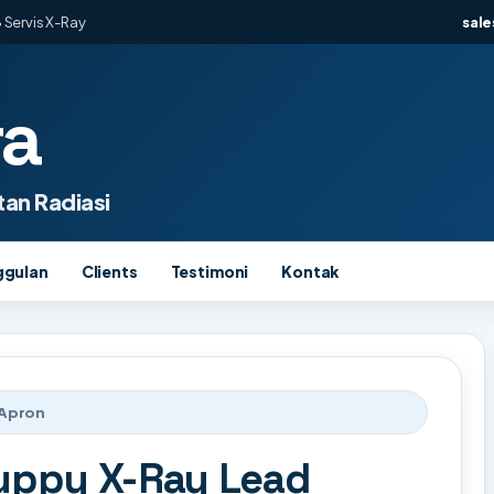
 Servis X-Ray
sal
ra
an Radiasi
ggulan
Clients
Testimoni
Kontak
 Apron
Puppy X-Ray Lead