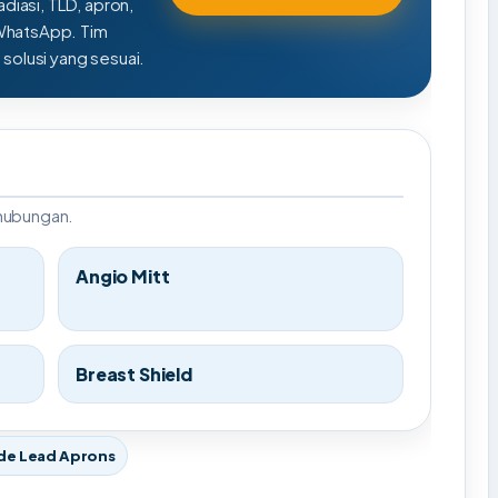
adiasi, TLD, apron,
 WhatsApp. Tim
olusi yang sesuai.
rhubungan.
Angio Mitt
Breast Shield
de Lead Aprons