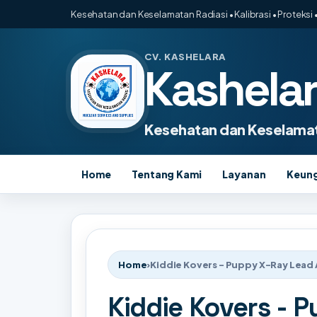
Kesehatan dan Keselamatan Radiasi • Kalibrasi • Proteksi •
CV. KASHELARA
Kashela
Kesehatan dan Keselamat
Home
Tentang Kami
Layanan
Keun
Home
›
Kiddie Kovers - Puppy X-Ray Lead
Kiddie Kovers - 