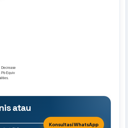
n. Decrease
m Pb Equiv
lities.
nis atau
Konsultasi WhatsApp