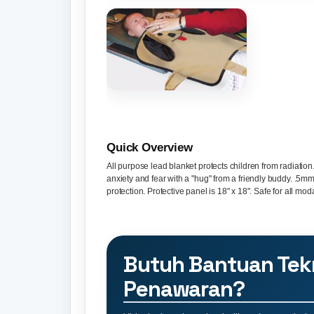
Quick Overview
All purpose lead blanket protects children from radiatio
anxiety and fear with a "hug" from a friendly buddy. .5m
protection. Protective panel is 18" x 18". Safe for all moda
Butuh Bantuan Tek
Penawaran?