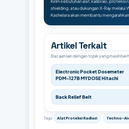
Kirim kebutuhan alat, kalibrasi, proteksi r
shielding, atau dukungan X-Ray melalui
Kashelara akan membantu mengarahkan s
Artikel Terkait
Bacaan lain dengan topik yang masih be
Electronic Pocket Dosemeter
PDM-127B MYDOSE Hitachi
Back Relief Belt
Tags
Alat Proteksi Radiasi
Techno-Ai