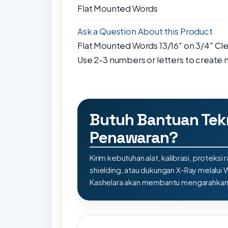
Flat Mounted Words
Ask a Question About this Product
Flat Mounted Words 13/16" on 3/4" Clea
Use 2-3 numbers or letters to create 
Butuh Bantuan Tek
Penawaran?
Kirim kebutuhan alat, kalibrasi, proteksi r
shielding, atau dukungan X-Ray melalui
Kashelara akan membantu mengarahkan s