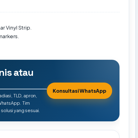
r Vinyl Strip.
markers.
nis atau
Konsultasi WhatsApp
adiasi, TLD, apron,
 WhatsApp. Tim
olusi yang sesuai.