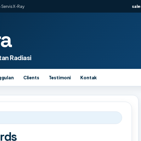
 Servis X-Ray
sal
ra
an Radiasi
ggulan
Clients
Testimoni
Kontak
rds