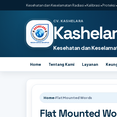
Kesehatan dan Keselamatan Radiasi • Kalibrasi • Proteksi •
CV. KASHELARA
Kashela
Kesehatan dan Keselamat
Home
Tentang Kami
Layanan
Keun
Home
›
Flat Mounted Words
Flat Mounted Wo